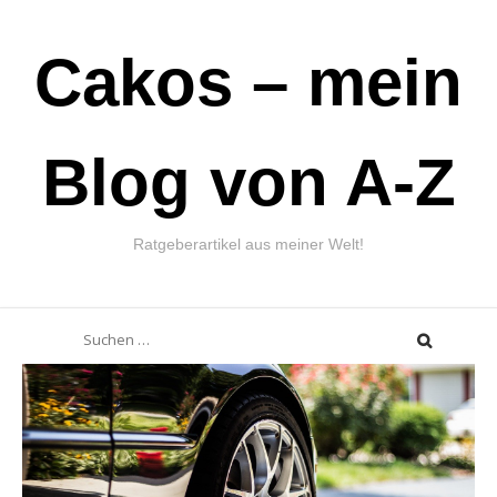
Skip
Cakos – mein
to
content
Blog von A-Z
Ratgeberartikel aus meiner Welt!
Suchen
nach: